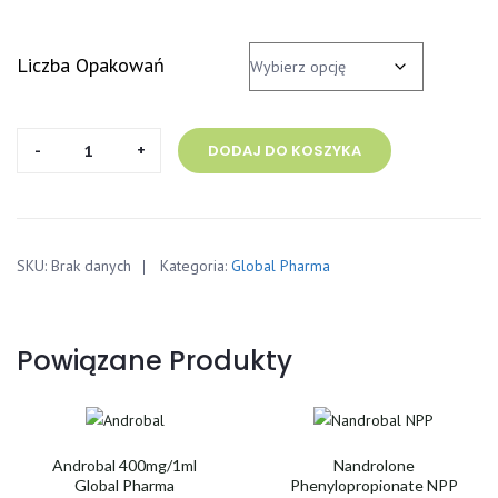
Liczba Opakowań
ilość
DODAJ DO KOSZYKA
Testosterone
Enanthate
Global
Pharma
SKU:
Brak danych
Kategoria:
Global Pharma
250mg/ml
10ml
Powiązane Produkty
Androbal 400mg/1ml
Nandrolone
Global Pharma
Phenylopropionate NPP