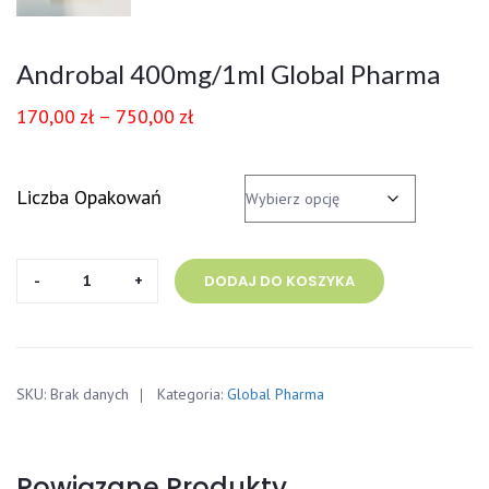
Androbal 400mg/1ml Global Pharma
170,00
zł
–
750,00
zł
Liczba Opakowań
ilość
DODAJ DO KOSZYKA
Androbal
400mg/1ml
Global
Pharma
SKU:
Brak danych
Kategoria:
Global Pharma
Powiązane Produkty