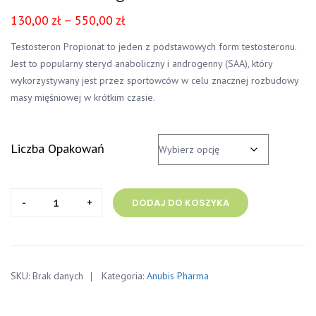
130,00
zł
–
550,00
zł
Testosteron Propionat to jeden z podstawowych form testosteronu.
Jest to popularny steryd anaboliczny i androgenny (SAA), który
wykorzystywany jest przez sportowców w celu znacznej rozbudowy
masy mięśniowej w krótkim czasie.
Liczba Opakowań
ilość
DODAJ DO KOSZYKA
Testosteron
Propionate
Anubis
Pharma
SKU:
Brak danych
Kategoria:
Anubis Pharma
100mg/ml
10ml