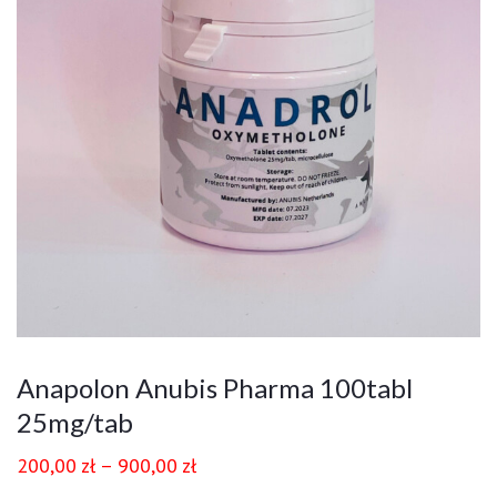
Anapolon Anubis Pharma 100tabl
25mg/tab
200,00
zł
–
900,00
zł