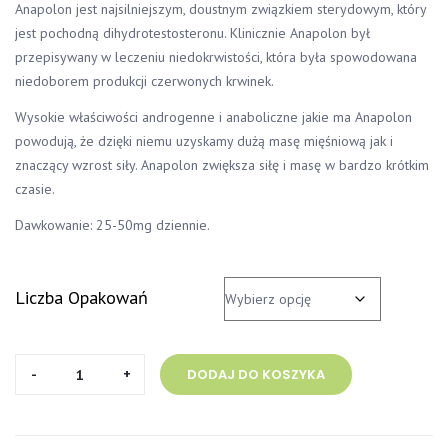
Anapolon
jest najsilniejszym, doustnym związkiem sterydowym, który
jest pochodną dihydrotestosteronu. Klinicznie Anapolon był
przepisywany w leczeniu niedokrwistości, która była spowodowana
niedoborem produkcji czerwonych krwinek.
Wysokie właściwości androgenne i anaboliczne jakie ma Anapolon
powodują, że dzięki niemu uzyskamy dużą masę mięśniową jak i
znaczący wzrost siły. Anapolon zwiększa siłę i masę w bardzo krótkim
czasie.
Dawkowanie: 25-50mg dziennie.
Liczba Opakowań
ilość
DODAJ DO KOSZYKA
Anapolon
Anubis
Pharma