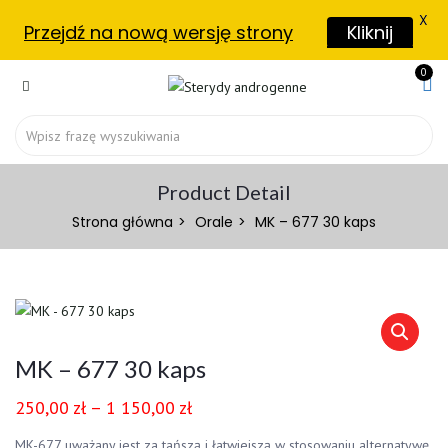
X
Przejdź na nową wersję strony
Kliknij
0
Product Detail
Strona główna
Orale
MK – 677 30 kaps
MK – 677 30 kaps
250,00
zł
–
1 150,00
zł
MK-677 uważany jest za tańszą i łatwiejszą w stosowaniu alternatywę