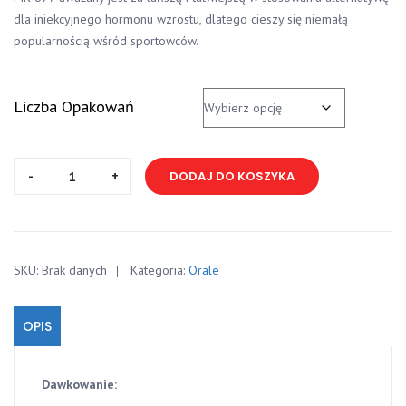
dla iniekcyjnego hormonu wzrostu, dlatego cieszy się niemałą
popularnością wśród sportowców.
Liczba Opakowań
ilość
DODAJ DO KOSZYKA
MK
-
677
30
SKU:
Brak danych
Kategoria:
Orale
kaps
OPIS
Dawkowanie: