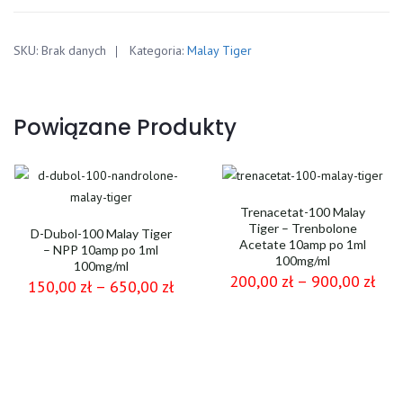
Malay
Tiger
SKU:
Brak danych
Kategoria:
Malay Tiger
-
Trenbolone
Enanthate
Powiązane Produkty
–
Tren
długi
10amp
po
Trenacetat-100 Malay
Tiger – Trenbolone
1ml
D-Dubol-100 Malay Tiger
Acetate 10amp po 1ml
– NPP 10amp po 1ml
200mg/ml
100mg/ml
100mg/ml
200,00
zł
–
900,00
zł
150,00
zł
–
650,00
zł