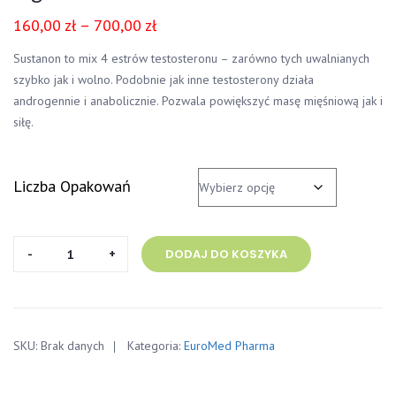
160,00
zł
–
700,00
zł
Sustanon to mix 4 estrów testosteronu – zarówno tych uwalnianych
szybko jak i wolno. Podobnie jak inne testosterony działa
androgennie i anabolicznie. Pozwala powiększyć masę mięśniową jak i
siłę.
Liczba Opakowań
ilość
DODAJ DO KOSZYKA
Sustanon
400
EuroMed
Pharma
SKU:
Brak danych
Kategoria:
EuroMed Pharma
400
mg/ml
10ml