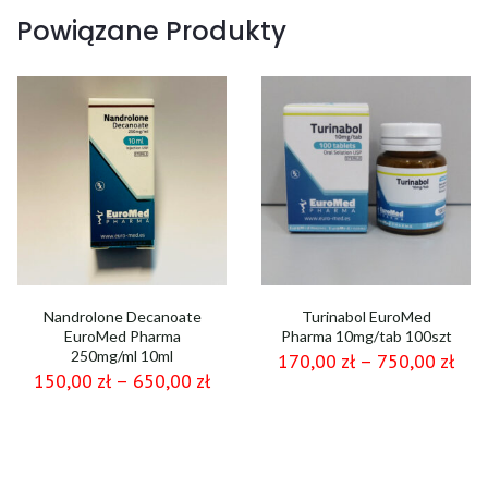
Powiązane Produkty
Nandrolone Decanoate
Turinabol EuroMed
EuroMed Pharma
Pharma 10mg/tab 100szt
250mg/ml 10ml
170,00
zł
–
750,00
zł
150,00
zł
–
650,00
zł